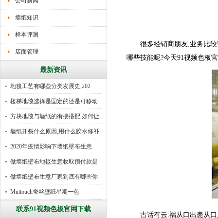
公司新闻
墙纸知识
样本评测
很多经销商朋友,业务比较繁
店面管理
哪些技能呢?今天91视频色板
最新资讯
地毯工艺有哪些分类发展史,202
楼梯地毯选择是固定的还是可移动
好
方块地毯与墙纸的衔接搭配,如何让
墙纸开裂什么原因,用什么胶水修补
2020年疫情影响下墙纸壁布生意
做墙纸壁布地毯生意收取预付款是
行
做墙纸壁布生意厂家到底有哪些你
所
Muttouch蚕丝壁纸星期一色
联系91视频色板官网下载
古话有云:祸从口出患从口入