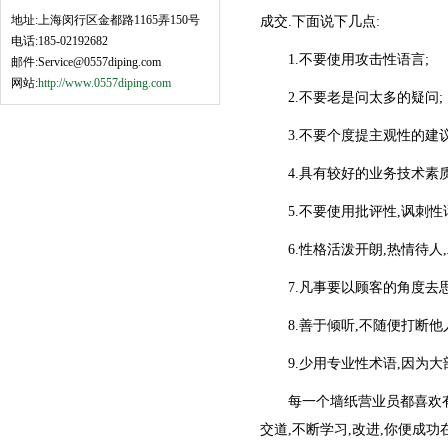
地址:上海闵行区金都路1165弄150号
成交.下面说下几点:
电话:185-02192682
1.不要使用攻击性语言;
邮件:Service@0557diping.com
网站:
http://www.0557diping.com
2.不要老是问太多的疑问;
3.不要个度提主观性的建议
4.具有较好的业务技术素质
5.不要使用批评性,讽刺性
6.性格活泼开朗,热情待人,
7.凡事要以顾客的角度去思考
8.善于倾听,不随便打断他人
9.少用专业性术语,因为大
每一个墙纸营业员都喜欢有素
交道,不断学习,改进,你便成功